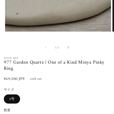
モ
ー
ダ
ル
の
1
/
2
で
メ
ADLIN HUE
977 Garden Quartz | One of a Kind Minya Pinky
デ
ィ
Ring
ア
(1)
(
通
¥69,300 JPY
を
sold out
開
常
く
サイズ
価
格
4号
数量