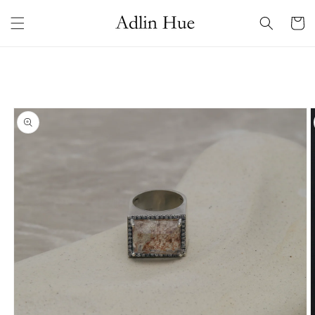
コンテ
カ
ンツに
ー
進む
ト
商品情
報にス
キップ