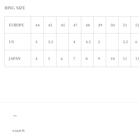
RING SIZE
EUROPE
44
45
45
47
48
49
50
51
5
US
3
3.5
4
4.5
5
5.5
6
JAPAN
4
5
6
7
8
9
10
11
1
＿
search