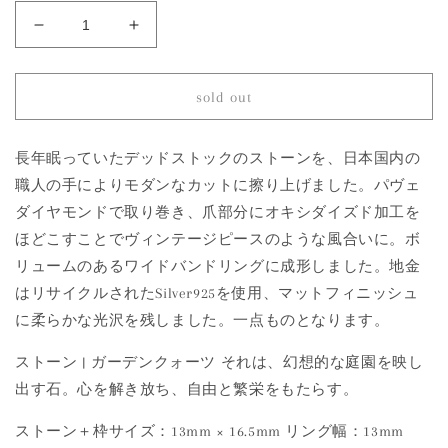
977
977
Garden
Garden
Quartz
Quartz
|
|
sold out
One
One
of
of
a
a
長年眠っていたデッドストックのストーンを、日本国内の
Kind
Kind
職人の手によりモダンなカットに擦り上げました。パヴェ
Minya
Minya
ダイヤモンドで取り巻き、爪部分にオキシダイズド加工を
Pinky
Pinky
ほどこすことでヴィンテージピースのような風合いに。ボ
Ring
Ring
の
の
リュームのあるワイドバンドリングに成形しました。地金
数
数
はリサイクルされたSilver925を使用、マットフィニッシュ
量
量
に柔らかな光沢を残しました。一点ものとなります。
を
を
減
増
ストーン | ガーデンクォーツ それは、幻想的な庭園を映し
ら
や
出す石。心を解き放ち、自由と繁栄をもたらす。
す
す
ストーン＋枠サイズ：13mm × 16.5mm リング幅：13mm