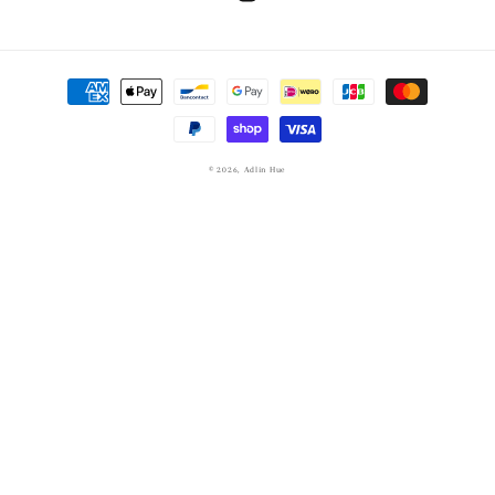
Instagram
決
済
方
法
© 2026,
Adlin Hue