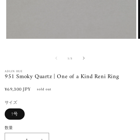
モ
ー
ダ
ル
の
1
/
3
で
メ
ADLIN HUE
951 Smoky Quartz | One of a Kind Reni Ring
デ
ィ
ア
通
¥69,300 JPY
sold out
(1)
(
常
を
開
サイズ
価
く
格
7号
数量