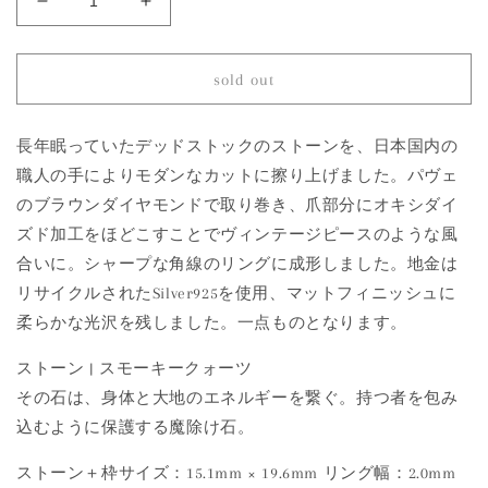
951
951
Smoky
Smoky
Quartz
Quartz
|
|
sold out
One
One
of
of
a
a
長年眠っていたデッドストックのストーンを、日本国内の
Kind
Kind
職人の手によりモダンなカットに擦り上げました。パヴェ
Reni
Reni
のブラウンダイヤモンドで取り巻き、爪部分にオキシダイ
Ring
Ring
ズド加工をほどこすことでヴィンテージピースのような風
の
の
合いに。シャープな角線のリングに成形しました。地金は
数
数
量
量
リサイクルされたSilver925を使用、マットフィニッシュに
を
を
柔らかな光沢を残しました。一点ものとなります。
減
増
ストーン | スモーキークォーツ
ら
や
す
す
その石は、身体と大地のエネルギーを繋ぐ。持つ者を包み
込むように保護する魔除け石。
ストーン＋枠サイズ：15.1mm × 19.6mm リング幅：2.0mm