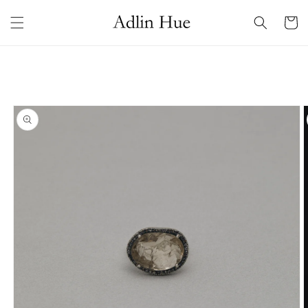
コンテ
カ
ンツに
ー
進む
ト
商品情
報にス
キップ