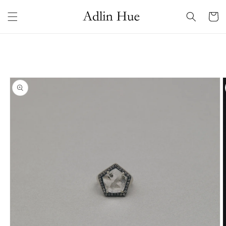
コンテ
カ
ンツに
ー
進む
ト
商品情
報にス
キップ