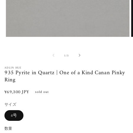
モ
ー
ダ
ル
の
1
/
3
で
メ
ADLIN HUE
935 Pyrite in Quartz | One of a Kind Canan Pinky
デ
ィ
Ring
ア
(1)
(
通
¥69,300 JPY
を
sold out
開
常
く
サイズ
価
格
4号
数量