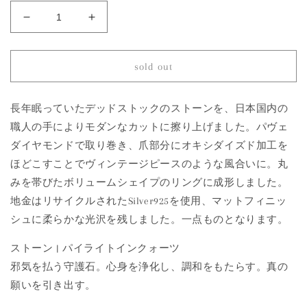
935
935
Pyrite
Pyrite
in
in
Quartz
Quartz
sold out
|
|
One
One
of
of
長年眠っていたデッドストックのストーンを、日本国内の
a
a
職人の手によりモダンなカットに擦り上げました。パヴェ
Kind
Kind
ダイヤモンドで取り巻き、爪部分にオキシダイズド加工を
Canan
Canan
ほどこすことでヴィンテージピースのような風合いに。丸
Pinky
Pinky
Ring
Ring
みを帯びたボリュームシェイプのリングに成形しました。
の
の
地金はリサイクルされたSilver925を使用、マットフィニッ
数
数
シュに柔らかな光沢を残しました。一点ものとなります。
量
量
を
を
ストーン | パイライトインクォーツ
減
増
邪気を払う守護石。心身を浄化し、調和をもたらす。真の
ら
や
願いを引き出す。
す
す