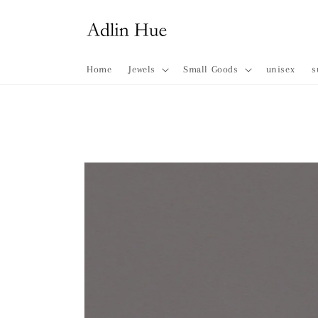
コンテ
ンツに
進む
Home
Jewels
Small Goods
unisex
s
商品情
報にス
キップ