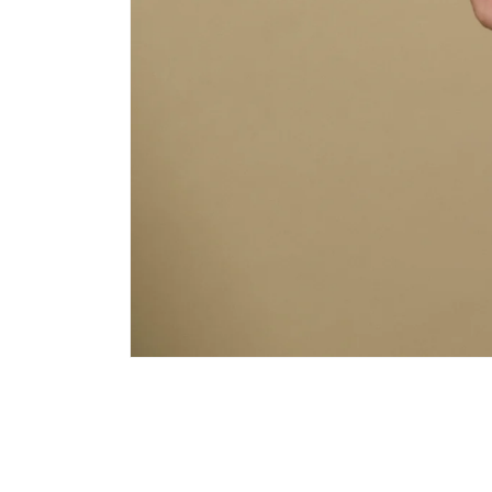
モ
ー
ダ
ル
で
メ
デ