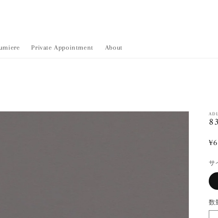
umiere
Private Appointment
About
AD
83
¥6
サ
数