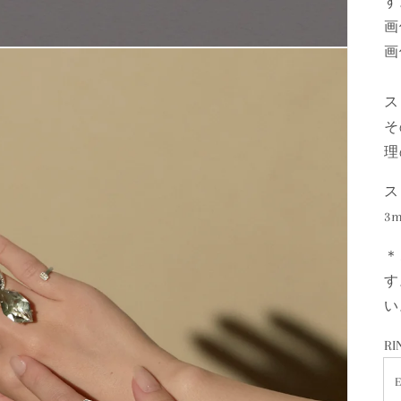
す
画
画
ス
そ
理
ス
3
＊
す
い
RI