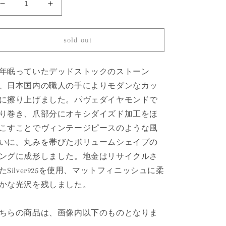
83
83
Labradorite
Labradorite
|
|
Canan
Canan
sold out
Ring
Ring
の
の
年眠っていたデッドストックのストーン
数
数
、日本国内の職人の手によりモダンなカッ
量
量
を
を
に擦り上げました。パヴェダイヤモンドで
減
増
り巻き、爪部分にオキシダイズド加工をほ
ら
や
こすことでヴィンテージピースのような風
す
す
いに。丸みを帯びたボリュームシェイプの
ングに成形しました。地金はリサイクルさ
たSilver925を使用、マットフィニッシュに柔
かな光沢を残しました。
ちらの商品は、画像内以下のものとなりま