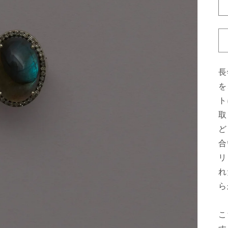
長
を
ト
取
ど
合
リ
れ
ら
こ