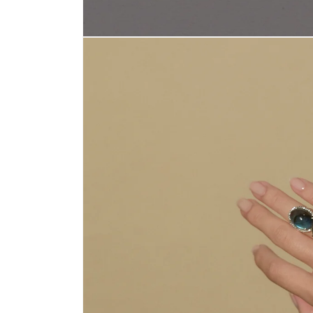
モ
ー
ダ
ル
で
メ
デ
ィ
ア
(1)
を
開
く