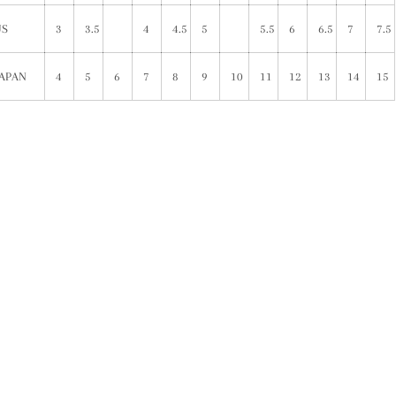
US
3
3.5
4
4.5
5
5.5
6
6.5
7
7.5
JAPAN
4
5
6
7
8
9
10
11
12
13
14
15