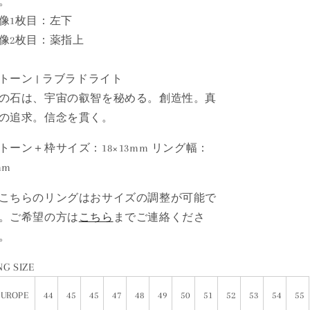
。
像1枚目：左下
像2枚目：薬指上
トーン | ラブラドライト
の石は、宇宙の叡智を秘める。創造性。真
の追求。信念を貫く。
トーン＋枠サイズ：18×13mm リング幅：
mm
こちらのリングはおサイズの調整が可能で
。ご希望の方は
こちら
までご連絡くださ
。
NG SIZE
EUROPE
44
45
45
47
48
49
50
51
52
53
54
55