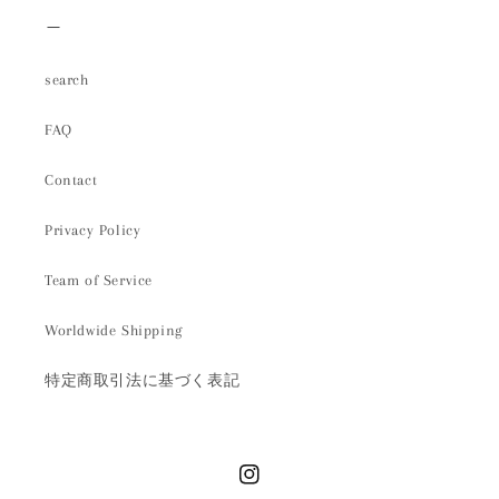
＿
search
FAQ
Contact
Privacy Policy
Team of Service
Worldwide Shipping
特定商取引法に基づく表記
Instagram