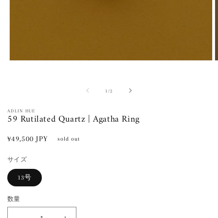
モ
ー
ダ
ル
の
1
/
2
で
メ
ADLIN HUE
59 Rutilated Quartz | Agatha Ring
デ
ィ
ア
通
¥49,500 JPY
sold out
(1)
(
常
を
開
サイズ
価
く
格
13号
数量