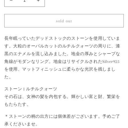
59
59
Rutilated
Rutilated
Quartz
Quartz
|
|
sold out
Agatha
Agatha
Ring
Ring
長年眠っていたデッドストックのストーンを使用していま
の
の
数
数
す。大粒のオーバルカットのルチルクォーツの周りに、漆
量
量
黒のエナメルを流し込みました。地金の厚みとシャープな
を
を
角線がモダンなリング。地金はリサイクルされたSilver925
減
増
を使用、マットフィニッシュに柔らかな光沢を残しまし
ら
や
た。
す
す
ストーン | ルチルクォーツ
その石は、女神の髪を内包する。輝かしい富と財、繁栄を
もたらたす。
＊ストーンの柄の出方には個体差がございます。予めご了
承くださいませ。