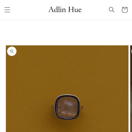
コンテ
カ
ンツに
ー
進む
ト
商品情
報にス
キップ