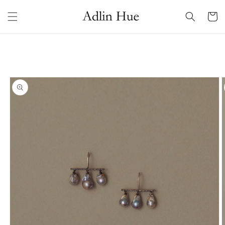
コンテ
カ
ンツに
ー
進む
ト
商品情
報にス
キップ