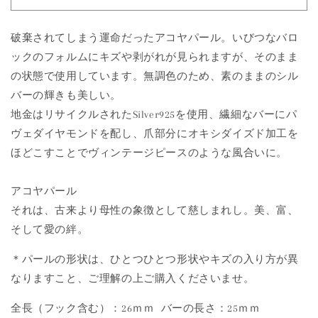
Hannah
Hannah
Earring
Earring
破棄されてしまう運命だったアコヤパール。いびつなバロ
の
の
数
数
ックのフォルムにキズや剥がれが見られますが、そのまま
量
量
の状態で使用しています。無調色のため、素のままのシル
を
を
バーの輝きも美しい。
減
増
地金はリサイクルされたSilver925を使用、繊細なバーにパ
ら
や
ヴェダイヤモンドを配し、爪部分にオキシダイズド加工を
す
す
ほどこすことでヴィンテージピースのような風合いに。
アコヤパール
それは、古来より母性の象徴として慈しまれし。美、富、
そして愛の絆。
＊パールの形状は、ひとつひとつ形状やキズの入り方が異
なりますこと、ご理解の上ご購入くださいませ。
全長（フック含む）：26ｍｍ バーの長さ：25ｍｍ