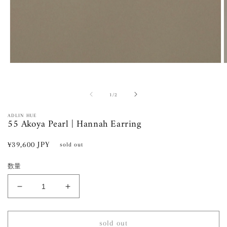
モ
ー
ダ
ル
の
1
/
2
で
メ
ADLIN HUE
55 Akoya Pearl | Hannah Earring
デ
ィ
ア
通
¥39,600 JPY
sold out
(1)
(
常
を
開
数量
価
く
格
55
55
Akoya
Akoya
Pearl
Pearl
|
|
sold out