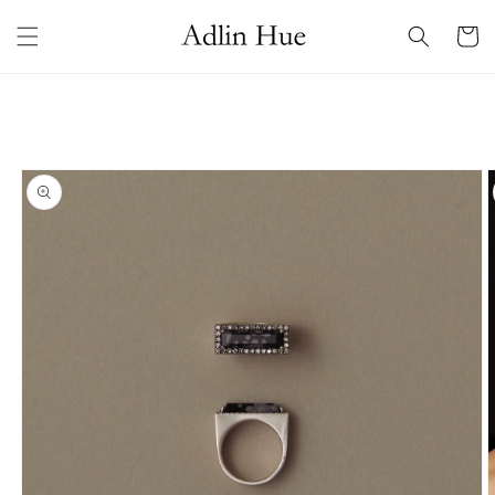
コンテ
カ
ンツに
ー
進む
ト
商品情
報にス
キップ