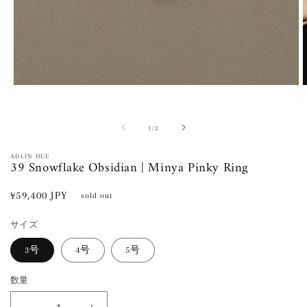
モ
ー
ダ
ル
の
1
/
2
で
メ
ADLIN HUE
39 Snowflake Obsidian | Minya Pinky Ring
デ
ィ
ア
通
¥59,400 JPY
sold out
(1)
(
常
を
開
サイズ
価
く
格
3号
4号
5号
数量