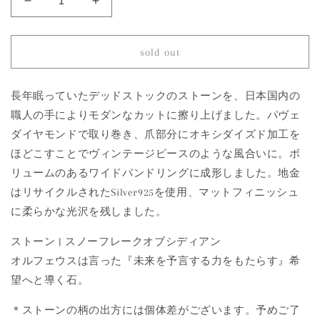
39
39
Snowflake
Snowflake
Obsidian
Obsidian
|
|
sold out
Minya
Minya
Pinky
Pinky
Ring
Ring
長年眠っていたデッドストックのストーンを、日本国内の
の
の
職人の手によりモダンなカットに擦り上げました。パヴェ
数
数
ダイヤモンドで取り巻き、爪部分にオキシダイズド加工を
量
量
ほどこすことでヴィンテージピースのような風合いに。ボ
を
を
リュームのあるワイドバンドリングに成形しました。地金
減
増
はリサイクルされたSilver925を使用、マットフィニッシュ
ら
や
に柔らかな光沢を残しました。
す
す
ストーン | スノーフレークオブシディアン
オルフェウスは言った『未来を予言する力をもたらす』希
望へと導く石。
＊ストーンの柄の出方には個体差がございます。予めご了