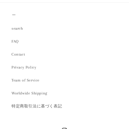
＿
search
FAQ
Contact
Privacy Policy
Team of Service
Worldwide Shipping
特定商取引法に基づく表記