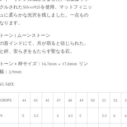
クルされたSilver925を使用、マットフィニッ
ュに柔らかな光沢を残しました。一点もの
なります。
トーン | ムーンストーン
の昔インドにて、月が宿ると信じられた。
と絆、安らぎをもたらす聖なる石。
トーン＋枠サイズ：16.7mm × 17.8mm リン
幅：2.9mm
NG SIZE
EUROPE
44
45
45
47
48
49
50
51
52
5
US
3
3.5
4
4.5
5
5.5
6
6