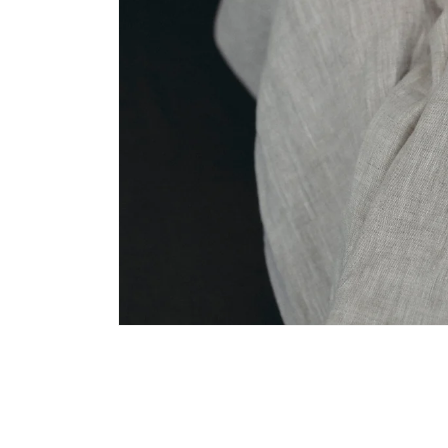
モ
ー
ダ
ル
で
メ
デ