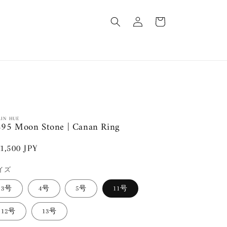
ロ
カ
グ
ー
イ
ト
ン
LIN HUE
95 Moon Stone | Canan Ring
通
1,500 JPY
常
イズ
価
格
3号
4号
5号
11号
12号
13号