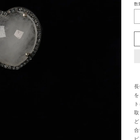
数
長
を
ト
取
ど
合
ピ