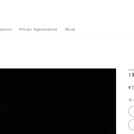
umiere
Private Appointment
About
AD
18
¥7
サ