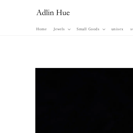
コンテ
ンツに
進む
Home
Jewels
Small Goods
unisex
s
商品情
報にス
キップ