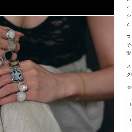
イ
シ
と
ス
そ
愛
ス
グ
RI