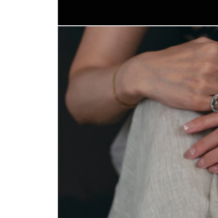
モ
ー
ダ
ル
で
メ
デ
ィ
ア
(1)
を
開
く