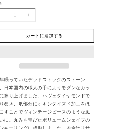
量
1895
1895
Moon
Moon
Stone
Stone
|
|
カートに追加する
Canan
Canan
Ring
Ring
の
の
数
数
量
量
を
を
年眠っていたデッドストックのストーン
減
増
、日本国内の職人の手によりモダンなカッ
ら
や
す
す
に擦り上げました。パヴェダイヤモンドで
り巻き、爪部分にオキシダイズド加工をほ
こすことでヴィンテージピースのような風
いに。丸みを帯びたボリュームシェイプの
ンキーリングに成形しました。地金はリサ