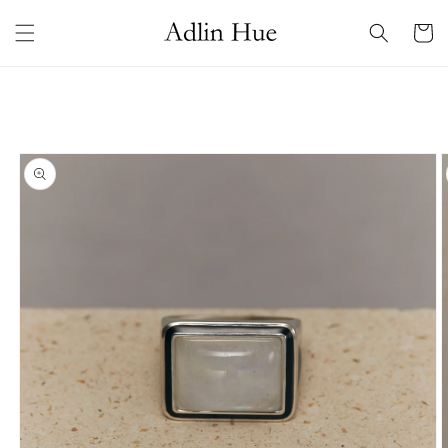
コンテ
カ
ンツに
ー
進む
ト
商品情
報にス
キップ