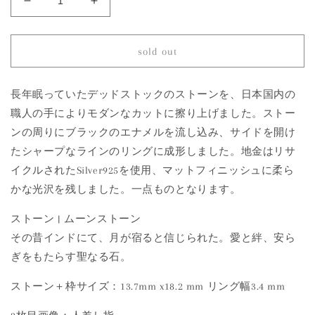
1823
1823
Moon
Moon
Stone
Stone
|
|
sold out
Mibu
Mibu
Black
Black
Ring
Ring
長年眠っていたデッドストックのストーンを、日本国内の
の
の
職人の手によりモダンなカットに擦り上げました。ストー
数
数
ンの周りにブラックのエナメルを流し込み、サイドを開け
量
量
たシャープなラインのリングに成形しました。地金はリサ
を
を
イクルされたSilver925を使用、マットフィニッシュに柔ら
減
増
かな光沢を残しました。一点ものとなります。
ら
や
す
す
ストーン | ムーンストーン
その昔インドにて、月が宿ると信じられた。愛と絆、安ら
ぎをもたらす聖なる石。
ストーン＋枠サイズ：13.7mm x18.2 mm リング幅3.4 mm