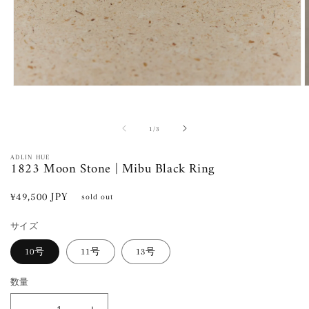
モ
ー
ダ
ル
の
1
/
3
で
メ
ADLIN HUE
1823 Moon Stone | Mibu Black Ring
デ
ィ
ア
通
¥49,500 JPY
sold out
(1)
(
常
を
開
サイズ
価
く
格
10号
11号
13号
数量