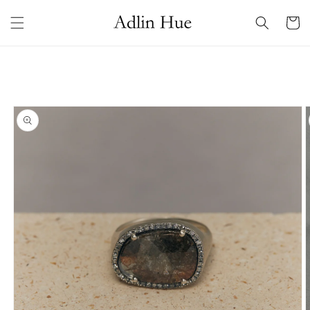
コンテ
カ
ンツに
ー
進む
ト
商品情
報にス
キップ