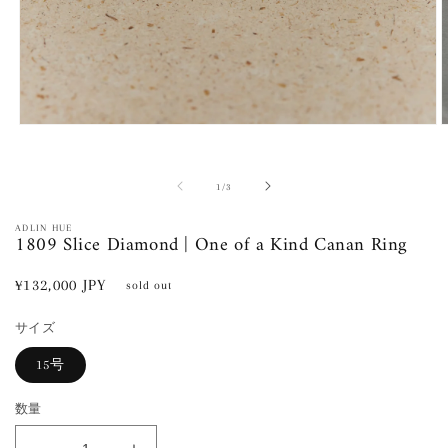
モ
ー
ダ
ル
の
1
/
3
で
メ
ADLIN HUE
1809 Slice Diamond | One of a Kind Canan Ring
デ
ィ
ア
通
¥132,000 JPY
sold out
(1)
(
常
を
開
サイズ
価
く
格
15号
数量