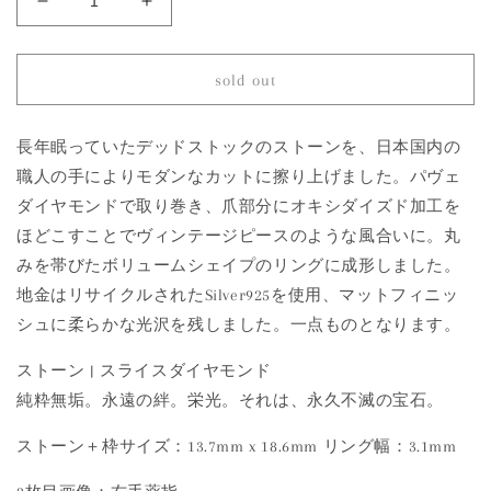
1809
1809
Slice
Slice
Diamond
Diamond
|
|
sold out
One
One
of
of
a
a
長年眠っていたデッドストックのストーンを、日本国内の
Kind
Kind
職人の手によりモダンなカットに擦り上げました。パヴェ
Canan
Canan
ダイヤモンドで取り巻き、爪部分にオキシダイズド加工を
Ring
Ring
ほどこすことでヴィンテージピースのような風合いに。丸
の
の
みを帯びたボリュームシェイプのリングに成形しました。
数
数
量
量
地金はリサイクルされたSilver925を使用、マットフィニッ
を
を
シュに柔らかな光沢を残しました。一点ものとなります。
減
増
ストーン | スライスダイヤモンド
ら
や
す
す
純粋無垢。永遠の絆。栄光。それは、永久不滅の宝石。
ストーン＋枠サイズ：13.7mm x 18.6mm リング幅：3.1mm