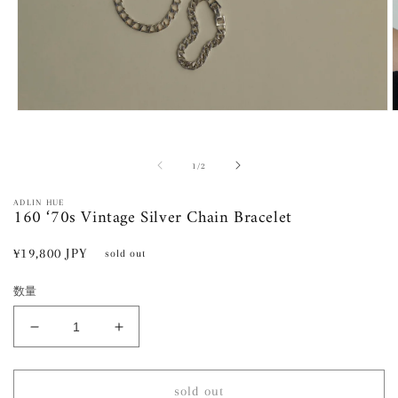
モ
ー
ダ
ル
の
1
/
2
で
メ
ADLIN HUE
160 ‘70s Vintage Silver Chain Bracelet
デ
ィ
ア
通
¥19,800 JPY
sold out
(1)
(
常
を
開
数量
価
く
格
160
160
‘70s
‘70s
Vintage
Vintage
Silver
Silver
sold out