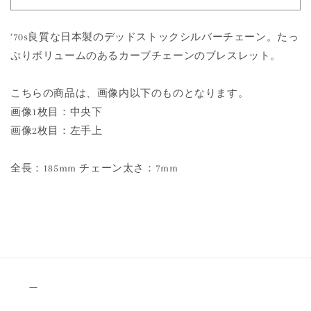
Chain
Chain
Bracelet
Bracelet
‘70s良質な日本製のデッドストックシルバーチェーン。たっ
の
の
数
数
ぷりボリュームのあるカーブチェーンのブレスレット。
量
量
を
を
こちらの商品は、画像内以下のものとなります。
減
増
画像1枚目：中央下
ら
や
画像2枚目：左手上
す
す
全長：185mm チェーン太さ：7mm
＿