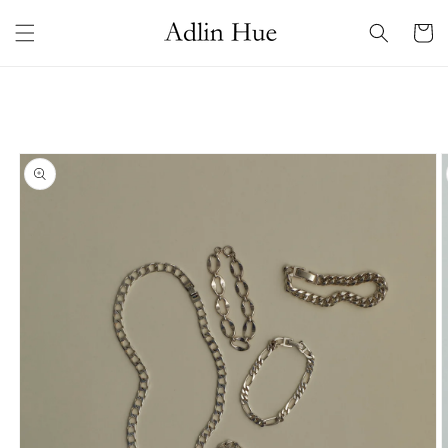
コンテ
カ
ンツに
ー
進む
ト
商品情
報にス
キップ