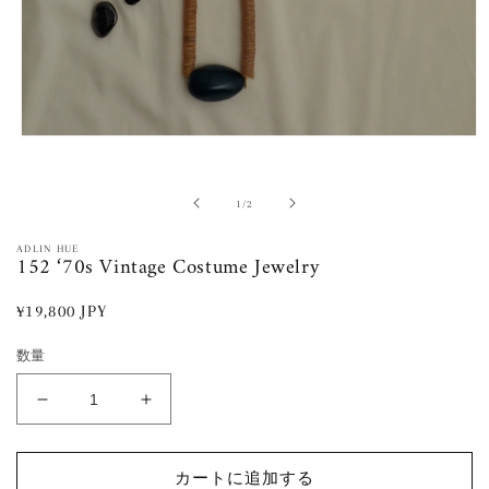
モ
ー
ダ
ル
の
1
/
2
で
メ
ADLIN HUE
152 ‘70s Vintage Costume Jewelry
デ
ィ
ア
通
¥19,800 JPY
(1)
常
を
数量
開
価
く
格
152
152
‘70s
‘70s
Vintage
Vintage
Costume
Costume
カートに追加する