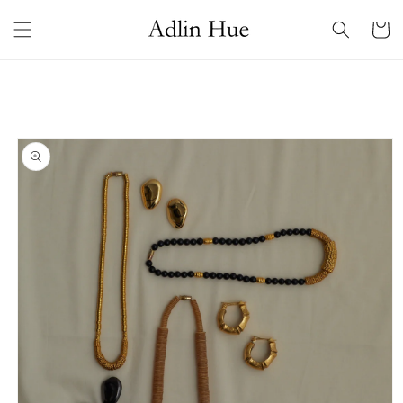
コンテ
カ
ンツに
ー
進む
ト
商品情
報にス
キップ