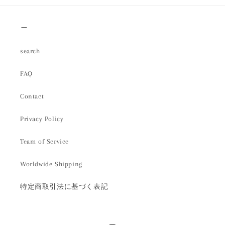
＿
search
FAQ
Contact
Privacy Policy
Team of Service
Worldwide Shipping
特定商取引法に基づく表記