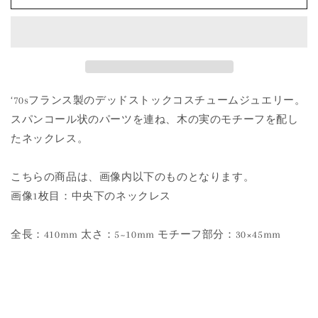
Jewelry
Jewelry
の
の
数
数
量
量
を
を
減
増
‘70sフランス製のデッドストックコスチュームジュエリー。
ら
や
スパンコール状のパーツを連ね、木の実のモチーフを配し
す
す
たネックレス。
こちらの商品は、画像内以下のものとなります。
画像1枚目：中央下のネックレス
全長：410mm 太さ：5~10mm モチーフ部分：30×45mm