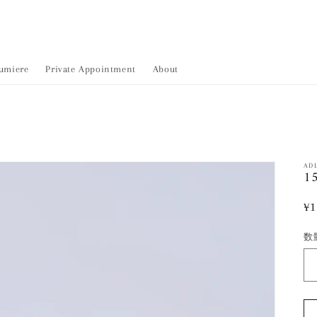
umiere
Private Appointment
About
AD
15
¥1
数