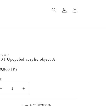
ロ
カ
グ
ー
イ
ト
ン
LIN HUE
01 Upcycled acrylic object A
通
9,800 JPY
常
量
価
格
1501
1501
Upcycled
Upcycled
acrylic
acrylic
object
object
カートに追加する