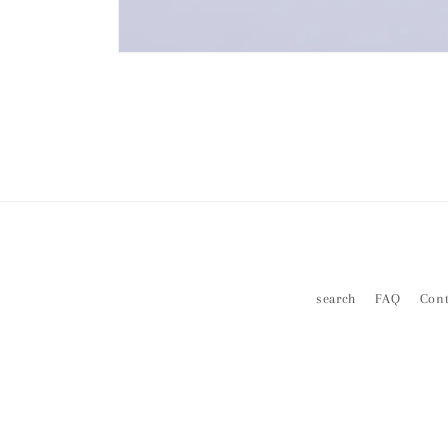
モ
ー
ダ
ル
で
メ
デ
ィ
ア
(1)
を
開
く
search
FAQ
Cont