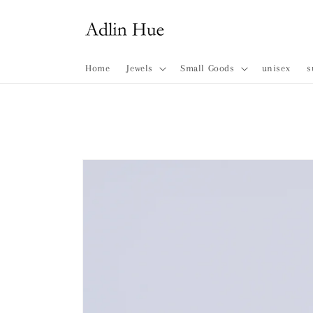
コンテ
ンツに
進む
Home
Jewels
Small Goods
unisex
s
商品情
報にス
キップ