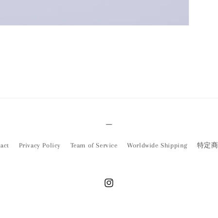
＿
act
Privacy Policy
Team of Service
Worldwide Shipping
特定
Instagram