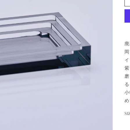
廃
岡
イ
紫
磨
る
小
め
S