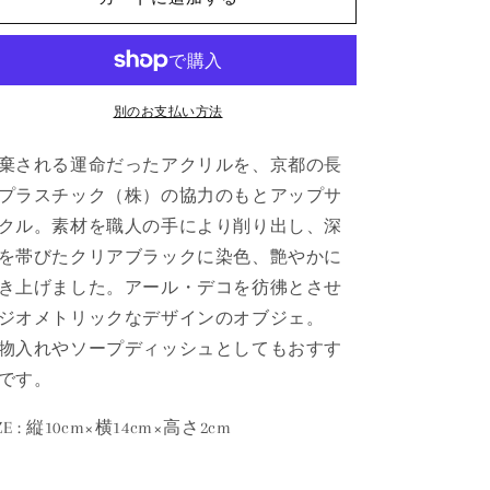
A
A
の
の
数
数
量
量
別のお支払い方法
を
を
減
増
棄される運命だったアクリルを、京都の長
ら
や
プラスチック（株）の協力のもとアップサ
す
す
クル。素材を職人の手により削り出し、深
を帯びたクリアブラックに染色、艶やかに
き上げました。アール・デコを彷彿とさせ
ジオメトリックなデザインのオブジェ。
物入れやソープディッシュとしてもおすす
です。
IZE : 縦10cm×横14cm×高さ2cm