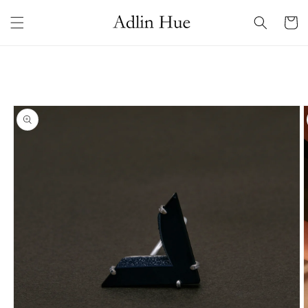
コンテ
カ
ンツに
ー
進む
ト
商品情
報にス
キップ