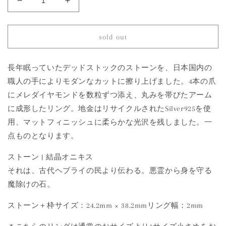
1495
1495
Crystallized
Crystallized
Agate
Agate
|
|
sold out
One
One
of
of
a
a
長年眠っていたデッドストックのストーンを、日本国内の
Kind
Kind
職人の手によりモダンなカットに擦り上げました。4本の爪
Cea
Cea
にメレダイヤモンドを数粒ずつ添え、丸みを帯びたアーム
Ring
Ring
に成形したリング。地金はリサイクルされたSilver925を使
の
の
用、マットフィニッシュに柔らかな光沢を残しました。一
数
数
量
量
点ものとなります。
を
を
ストーン | 結晶オニキス
減
増
それは、古代ヘブライの民より伝わる。悪霊から身を守る
ら
や
す
す
魔除けの石。
ストーン＋枠サイズ：24.2mm × 38.2mmリング幅：2mm