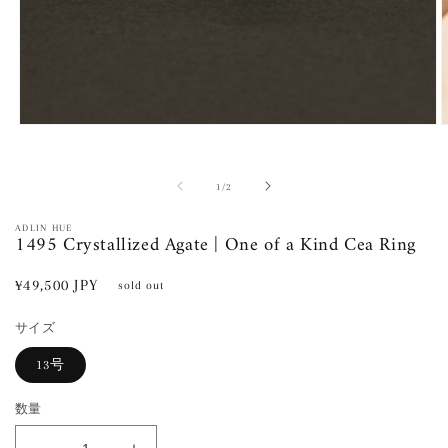
モ
ー
ダ
ル
の
1
/
2
で
メ
ADLIN HUE
1495 Crystallized Agate | One of a Kind Cea Ring
デ
ィ
ア
通
¥49,500 JPY
sold out
(1)
(
常
を
開
サイズ
価
く
格
13号
数量