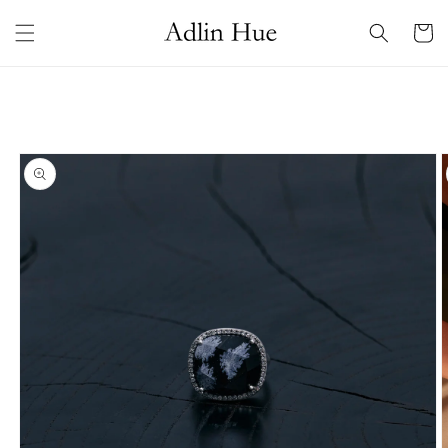
コンテ
カ
ンツに
ー
進む
ト
商品情
報にス
キップ