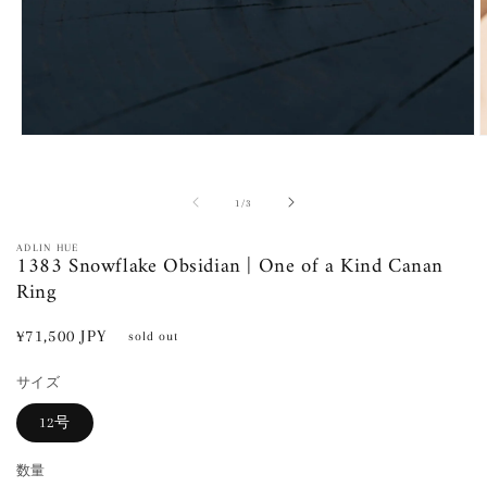
モ
ー
ダ
ル
の
1
/
3
で
メ
ADLIN HUE
1383 Snowflake Obsidian | One of a Kind Canan
デ
ィ
Ring
ア
(1)
(
通
¥71,500 JPY
を
sold out
開
常
く
サイズ
価
格
12号
数量