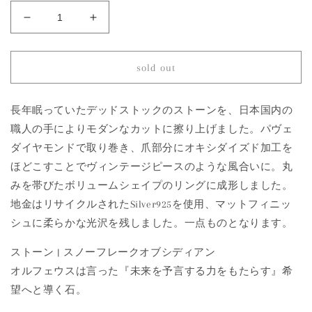
1383
1383
Snowflake
Snowflake
Obsidian
Obsidian
|
|
sold out
One
One
of
of
a
a
長年眠っていたデッドストックのストーンを、日本国内の
Kind
Kind
職人の手によりモダンなカットに擦り上げました。パヴェ
Canan
Canan
ダイヤモンドで取り巻き、爪部分にオキシダイズド加工を
Ring
Ring
ほどこすことでヴィンテージピースのような風合いに。丸
の
の
みを帯びたボリュームシェイプのリングに成形しました。
数
数
量
量
地金はリサイクルされたSilver925を使用、マットフィニッ
を
を
シュに柔らかな光沢を残しました。一点ものとなります。
減
増
ストーン | スノーフレークオブシディアン
ら
や
す
す
オルフェウスは言った『未来を予言する力をもたらす』希
望へと導く石。