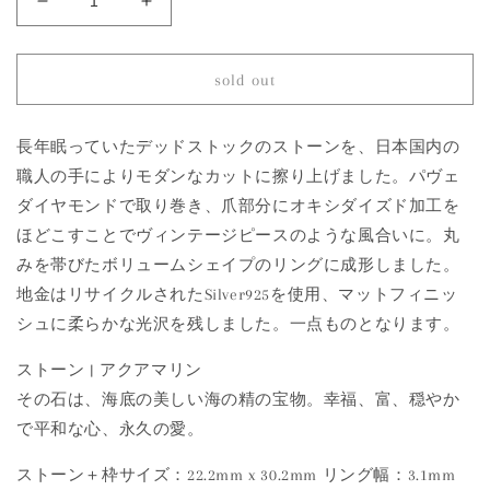
1359
1359
Aquamarine
Aquamarine
|
|
One
One
sold out
of
of
a
a
Kind
Kind
長年眠っていたデッドストックのストーンを、日本国内の
Canan
Canan
職人の手によりモダンなカットに擦り上げました。パヴェ
Ring
Ring
ダイヤモンドで取り巻き、爪部分にオキシダイズド加工を
の
の
ほどこすことでヴィンテージピースのような風合いに。丸
数
数
みを帯びたボリュームシェイプのリングに成形しました。
量
量
地金はリサイクルされたSilver925を使用、マットフィニッ
を
を
減
増
シュに柔らかな光沢を残しました。一点ものとなります。
ら
や
ストーン | アクアマリン
す
す
その石は、海底の美しい海の精の宝物。幸福、富、穏やか
で平和な心、永久の愛。
ストーン＋枠サイズ：22.2mm x 30.2mm リング幅：3.1mm