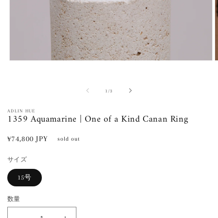
モ
ー
ダ
ル
の
1
/
3
で
メ
ADLIN HUE
1359 Aquamarine | One of a Kind Canan Ring
デ
ィ
ア
通
¥74,800 JPY
sold out
(1)
(
常
を
開
サイズ
価
く
格
15号
数量