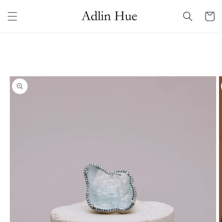
コンテ
カ
ンツに
ー
進む
ト
商品情
報にス
キップ