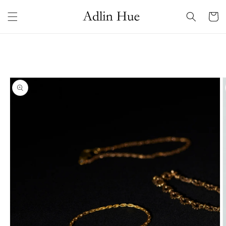
コンテ
カ
ンツに
ー
進む
ト
商品情
報にス
キップ