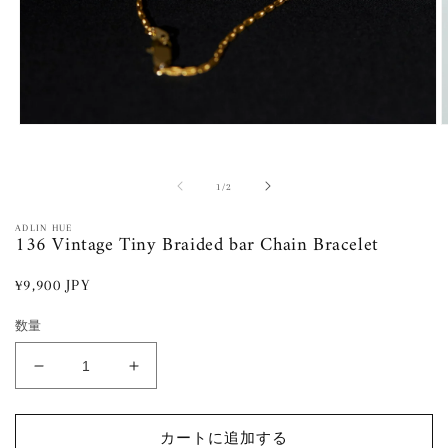
モ
ー
ダ
ル
の
1
/
2
で
メ
ADLIN HUE
136 Vintage Tiny Braided bar Chain Bracelet
デ
ィ
ア
通
¥9,900 JPY
(1)
(
常
を
数量
開
価
く
格
136
136
Vintage
Vintage
Tiny
Tiny
Braided
Braided
カートに追加する