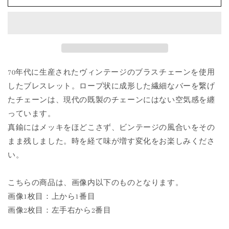
bar
bar
Chain
Chain
Bracelet
Bracelet
の
の
数
数
量
量
70年代に生産されたヴィンテージのブラスチェーンを使用
を
を
したブレスレット。ロープ状に成形した繊細なバーを繋げ
減
増
ら
や
たチェーンは、現代の既製のチェーンにはない空気感を纏
す
す
っています。
真鍮にはメッキをほどこさず、ビンテージの風合いをその
まま残しました。時を経て味が増す変化をお楽しみくださ
い。
こちらの商品は、画像内以下のものとなります。
画像1枚目：上から1番目
画像2枚目：左手右から2番目