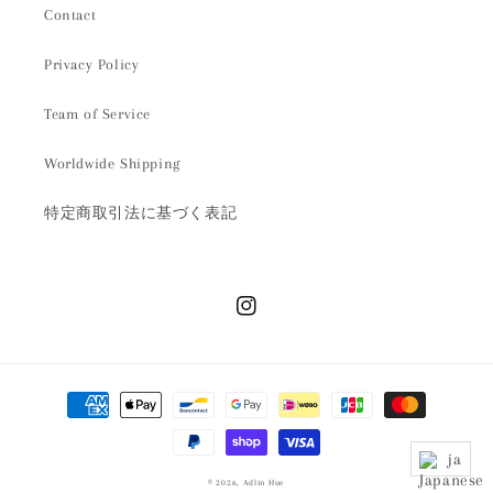
Contact
Privacy Policy
Team of Service
Worldwide Shipping
特定商取引法に基づく表記
Instagram
決
済
方
ja
法
© 2026,
Adlin Hue