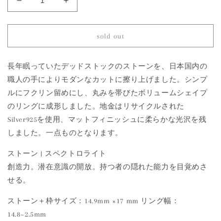
1282
1282
Spectrolite
Spectrolite
|
|
One
One
sold out
of
of
a
a
Kind
Kind
長年眠っていたデッドストックのストーンを、日本国内の
Gimel
Gimel
職人の手によりモダンなカットに擦り上げました。シンプ
Ring
Ring
ルにフクリン留めにし、丸みを帯びたボリュームシェイプ
の
の
のリングに成形しました。地金はリサイクルされた
数
数
Silver925を使用、マットフィニッシュに柔らかな光沢を残
量
量
しました。一点ものとなります。
を
を
減
増
ストーン | スペクトロライト
ら
や
創造力。潜在意識の開放。持つ者の隠れた能力を目覚めさ
す
す
せる。
ストーン＋枠サイズ：14.9mm ×17 mm リング幅：
14.8~2.5mm