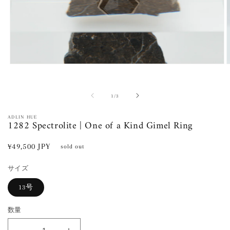
モ
ー
ダ
ル
の
1
/
3
で
メ
ADLIN HUE
1282 Spectrolite | One of a Kind Gimel Ring
デ
ィ
ア
通
¥49,500 JPY
sold out
(1)
(
常
を
開
サイズ
価
く
格
13号
数量