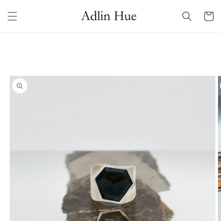
コンテ
カ
ンツに
ー
進む
ト
商品情
報にス
キップ