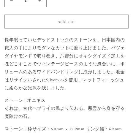
1152
1152
Onyx
Onyx
|
|
Minya
Minya
sold out
Pinky
Pinky
Ring
Ring
長年眠っていたデッドストックのストーンを、日本国内の
の
の
数
数
職人の手によりモダンなカットに擦り上げました。パヴェ
量
量
ダイヤモンドで取り巻き、爪部分にオキシダイズド加工を
を
を
ほどこすことでヴィンテージピースのような風合いに。ボ
減
増
リュームのあるワイドバンドリングに成形しました。地金
ら
や
はリサイクルされたSilver925を使用、マットフィニッシュ
す
す
に柔らかな光沢を残しました。
ストーン | オニキス
それは、古代ヘブライの民より伝わる。悪霊から身を守る
魔除けの石。
ストーン＋枠サイズ：6.3mm × 17.2mm リング幅：6.3mm