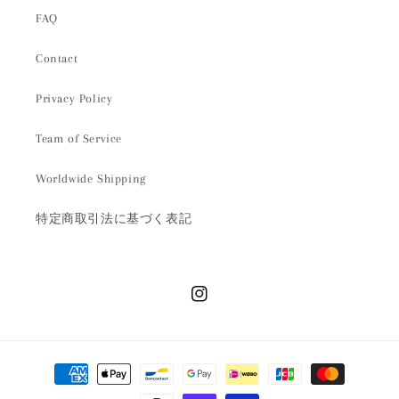
FAQ
Contact
Privacy Policy
Team of Service
Worldwide Shipping
特定商取引法に基づく表記
Instagram
決
済