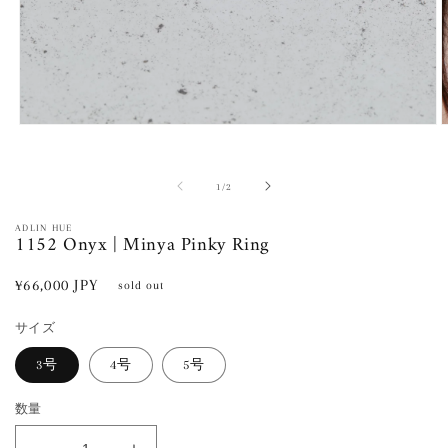
モ
ー
ダ
ル
の
1
/
2
で
メ
ADLIN HUE
1152 Onyx | Minya Pinky Ring
デ
ィ
ア
通
¥66,000 JPY
sold out
(1)
(
常
を
開
サイズ
価
く
格
3号
4号
5号
数量