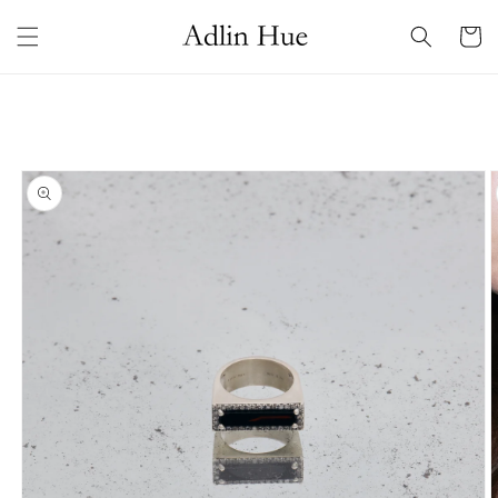
コンテ
カ
ンツに
ー
進む
ト
商品情
報にス
キップ