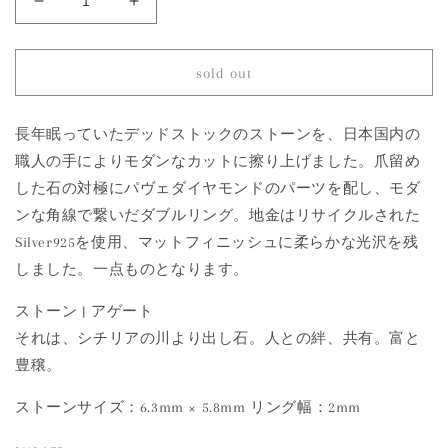
994
994
Agate
Agate
|
|
One
One
sold out
of
of
a
a
Kind
Kind
長年眠っていたデッドストックのストーンを、日本国内の
Mare
Mare
職人の手によりモダンなカットに擦り上げました。爪留め
Ring
Ring
した石の対極にパヴェダイヤモンドのパーツを配し、モダ
の
の
ンな角線で繋いだダブルリング。地金はリサイクルされた
数
数
Silver925を使用、マットフィニッシュに柔らかな光沢を残
量
量
しました。一点ものとなります。
を
を
減
増
ストーン | アゲート
ら
や
それは、シチリアの川より出し石。人との絆、共有。富と
す
す
豊穣。
ストーンサイズ：6.3mm × 5.8mm リング幅：2mm