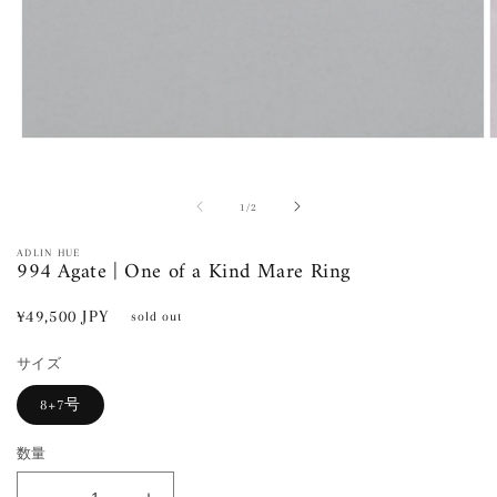
モ
ー
ダ
ル
の
1
/
2
で
メ
ADLIN HUE
994 Agate | One of a Kind Mare Ring
デ
ィ
ア
通
¥49,500 JPY
sold out
(1)
(
常
を
開
サイズ
価
く
格
8+7号
数量