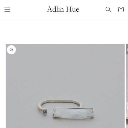
コンテ
カ
ンツに
ー
進む
ト
商品情
報にス
キップ