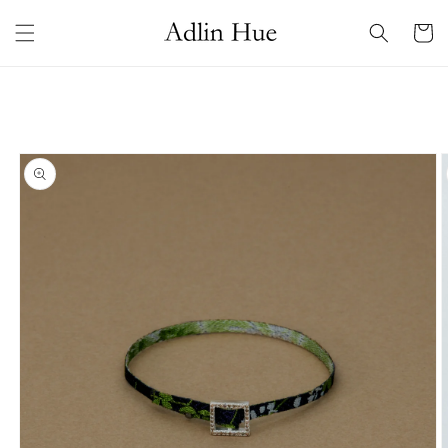
コンテ
カ
ンツに
ー
進む
ト
商品情
報にス
キップ