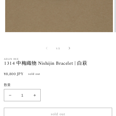
モ
ー
ダ
ル
の
1
/
2
で
メ
ADLIN HUE
1314 中梅織物 Nishijin Bracelet | 白萩
デ
ィ
ア
通
¥8,800 JPY
sold out
(1)
(
常
を
開
数量
価
く
格
1314
1314
中
中
梅
梅
sold out
織
織