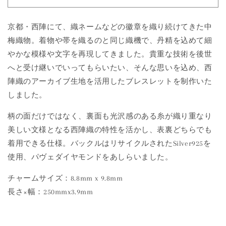
物
物
Nishijin
Nishijin
京都・西陣にて、織ネームなどの徽章を織り続けてきた中
Bracelet
Bracelet
梅織物。着物や帯を織るのと同じ織機で、丹精を込めて細
|
|
やかな模様や文字を再現してきました。貴重な技術を後世
白
白
萩
萩
へと受け継いでいってもらいたい、そんな思いを込め、西
の
の
陣織のアーカイブ生地を活用したブレスレットを制作いた
数
数
しました。
量
量
を
を
柄の面だけではなく、裏面も光沢感のある糸が織り重なり
減
増
美しい文様となる西陣織の特性を活かし、表裏どちらでも
ら
や
着用できる仕様。バックルはリサイクルされたSilver925を
す
す
使用、パヴェダイヤモンドをあしらいました。
チャームサイズ：8.8mm x 9.8mm
長さ×幅：250mmx3.9mm