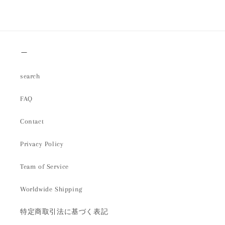
＿
search
FAQ
Contact
Privacy Policy
Team of Service
Worldwide Shipping
特定商取引法に基づく表記